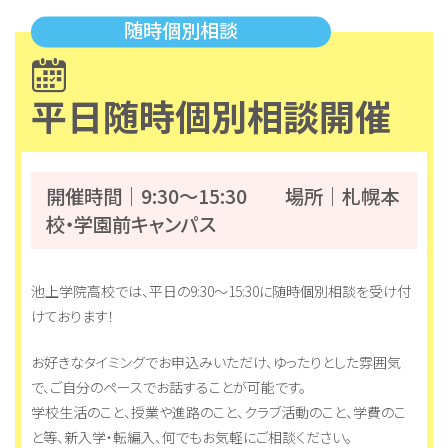
地域キャンパス
コンテンツ
平日随時個別相談開催
本校について
コース紹介
組織・沿革
総合コース [札幌本
校]
池高とは
一般コース
あいさつ
進路実現コース
開催時間｜9:30～15:30 場所｜札幌本
情報公開
集中スクーリングコ
ご寄付のお願い
ース
校・学園前キャンパス
地域キャンパス
池上学院高校では、平日の9:30～15:30に随時個別相談を受け付
入学案内
オープンキャンパス
生徒募集要項
個別相談会
けております！
学費納入ほか
随時個別相談
新入学
転入学
お好きなタイミングでお申込みいただけ、ゆったりとした雰囲気
編入学
で、ご自分のペースでお話することが可能です。
学校生活のこと、授業や進路のこと、クラブ活動のこと、学費のこ
と等、新入学・転編入、何でもお気軽にご相談ください。
Voice