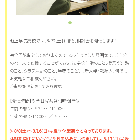
池上学院高校では、8/29［土］に個別相談会を開催します！
完全予約制としておりますので、ゆったりとした雰囲気で、ご自分
のペースでお話することができます。学校生活のこと、授業や進路
のこと、クラブ活動のこと、学費のこと等、新入学・転編入、何でも
お気軽にご相談ください。
ご来校をお待ちしております。
【開催時間】※全日程共通・1時間単位
午前の部 ＞ 9:30～／11:00～
午後の部 ＞14：00～ ／15:30～
※8/8(土)～8/16(日)は夏季休業期間となっております。
休耕期間中にいただいたお申込みにつきましては、8/17(月)以降