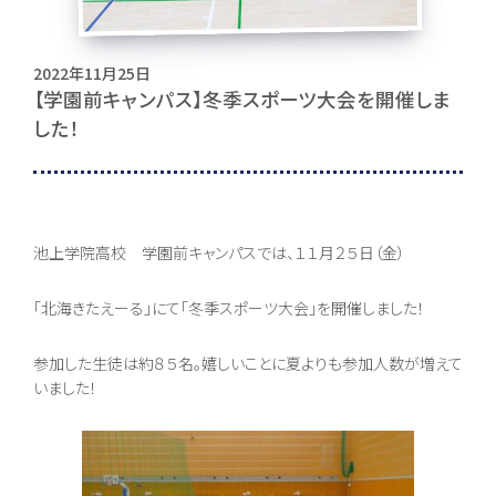
2022年11月25日
【学園前キャンパス】冬季スポーツ大会を開催しま
した！
お問い合わせ
池上学院高校 学園前キャンパスでは、１１月２５日（金）
「北海きたえーる」にて「冬季スポーツ大会」を開催しました！
〒062-0903 北海道札幌市豊平区豊平３条５丁目１-３８
0120-195-315
参加した生徒は約８５名。嬉しいことに夏よりも参加人数が増えて
いました！
訪問者別・
証明書申請
採用情報