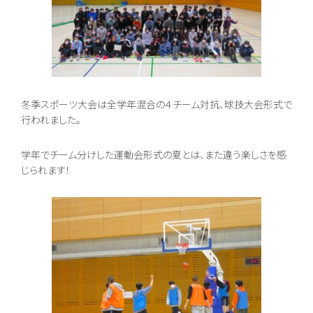
地域キャンパス
コンテンツ
本校について
コース紹介
組織・沿革
総合コース [札幌本
冬季スポーツ大会は全学年混合の４チーム対抗、球技大会形式で
校]
池高とは
行われました。
一般コース
あいさつ
進路実現コース
情報公開
集中スクーリングコ
ご寄付のお願い
ース
学年でチーム分けした運動会形式の夏とは、また違う楽しさを感
地域キャンパス
じられます！
入学案内
オープンキャンパス
生徒募集要項
個別相談会
学費納入ほか
随時個別相談
新入学
転入学
編入学
Voice