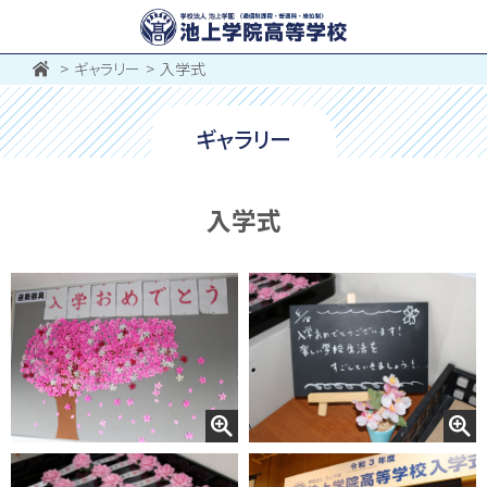
ギャラリー
入学式
ギャラリー
入学式
お問い合わせ
〒062-0903 北海道札幌市豊平区豊平３条５丁目１-３８
0120-195-315
訪問者別・
証明書申請
採用情報