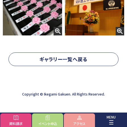
地域キャンパス
コンテンツ
本校について
コース紹介
組織・沿革
総合コース [札幌本
校]
池高とは
一般コース
あいさつ
進路実現コース
情報公開
ギャラリー一覧へ戻る
集中スクーリングコ
ご寄付のお願い
ース
地域キャンパス
入学案内
オープンキャンパス
生徒募集要項
個別相談会
Copyright ©︎ Ikegami Gakuen. All Rights Reserved.
学費納入ほか
随時個別相談
新入学
転入学
編入学
資料請求
イベント
申込
アクセス
Voice