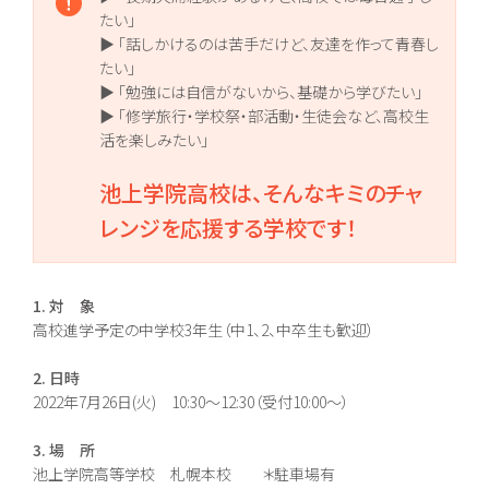
校]
池高とは
たい」
一般コース
あいさつ
進路実現コース
情報公開
▶ 「話しかけるのは苦手だけど、友達を作って青春し
集中スクーリングコ
ご寄付のお願い
ース
たい」
地域キャンパス
▶ 「勉強には自信がないから、基礎から学びたい」
▶ 「修学旅行・学校祭・部活動・生徒会など、高校生
活を楽しみたい」
入学案内
オープンキャンパス
生徒募集要項
個別相談会
池上学院高校は、そんなキミのチャ
学費納入ほか
随時個別相談
新入学
転入学
レンジを応援する学校です！
編入学
1. 対 象
Voice
高校進学予定の中学校3年生（中1、2、中卒生も歓迎）
教員メッセージ
在校生メッセージ
2. 日時
2022年7月26日(火) 10:30〜12:30（受付10:00〜）
3. 場 所
池上学院高等学校 札幌本校 ＊駐車場有