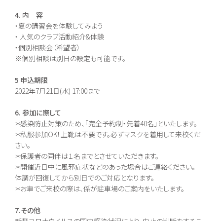
4. 内 容
・夏の講習会を体験してみよう
・ 人気のクラブ活動紹介&体験
・個別相談会（希望者）
※個別相談は別日の設定も可能です。
5 申込期限
2022年7月21日(水) 17:00まで
6. 参加に際して
＊感染防止対策のため、「完全予約制・先着40名」といたします。
＊私服参加OK！上靴は不要です。必ずマスクを着用して来校くだ
さい。
＊保護者の同伴は１名までとさせていただきます。
＊開催近日中に風邪症状などのあった場合はご連絡ください。
体調が回復してから別日でのご対応となります。
＊お車でご来校の際は、係が駐車場のご案内をいたします。
7.その他
新型コロナウイルスの国内感染状況により、中止の判断をするこ