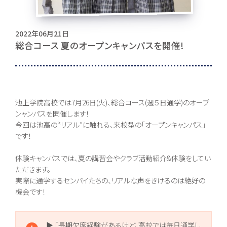
お問い合わせ
2022年06月21日
総合コース 夏のオープンキャンパスを開催!
〒062-0903 北海道札幌市豊平区豊平３条５丁目１-３８
0120-195-315
池上学院高校では7月26日(火)、総合コース(週５日通学)のオープ
訪問者別・
ンャンパスを開催します！
証明書申請
今回は池高の〝リアル″に触れる、来校型の「オープンキャンパス」
です！
採用情報
地域キャンパス
体験キャンパスでは、夏の講習会やクラブ活動紹介&体験をしてい
ただきます。
コンテンツ
実際に通学するセンパイたちの、リアルな声をきけるのは絶好の
機会です！
本校について
コース紹介
▶ 「長期欠席経験があるけど、高校では毎日通学し
組織・沿革
総合コース [札幌本