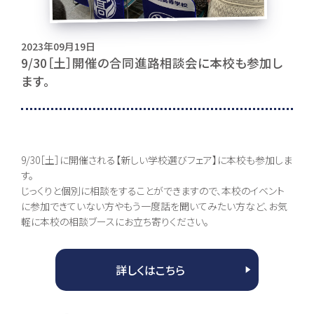
0120-195-315
2023年09月19日
訪問者別・
9/30［土］開催の合同進路相談会に本校も参加し
証明書申請
ます。
採用情報
地域キャンパス
コンテンツ
9/30［土］に開催される【新しい学校選びフェア】に本校も参加しま
す。
じっくりと個別に相談をすることができますので、本校のイベント
本校について
コース紹介
に参加できていない方やもう一度話を聞いてみたい方など、お気
組織・沿革
総合コース [札幌本
軽に本校の相談ブースにお立ち寄りください。
校]
池高とは
一般コース
あいさつ
進路実現コース
情報公開
集中スクーリングコ
ご寄付のお願い
ース
詳しくはこちら
地域キャンパス