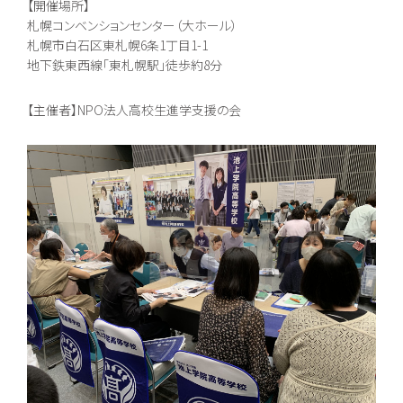
【開催場所】
入学案内
オープンキャンパス
生徒募集要項
個別相談会
札幌コンベンションセンター（大ホール）
学費納入ほか
随時個別相談
札幌市⽩⽯区東札幌6条1丁⽬1-1
新入学
転入学
地下鉄東西線「東札幌駅」徒歩約8分
編入学
【主催者】NPO法人高校生進学支援の会
Voice
教員メッセージ
在校生メッセージ