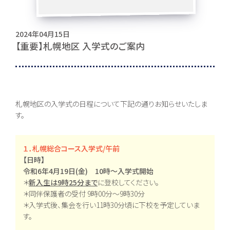
お問い合わせ
2024年04月15日
【重要】札幌地区 入学式のご案内
〒062-0903 北海道札幌市豊平区豊平３条５丁目１-３８
0120-195-315
訪問者別・
札幌地区の入学式の日程について下記の通りお知らせいたしま
証明書申請
す。
採用情報
地域キャンパス
１．札幌総合コース入学式/午前
【日時】
コンテンツ
令和6年4月19日(金) 10時～入学式開始
＊
新入生は9時25分まで
に登校してください。
＊同伴保護者の受付 9時00分～9時30分
＊入学式後、集会を行い11時30分頃に下校を予定していま
本校について
コース紹介
組織・沿革
総合コース [札幌本
す。
校]
池高とは
一般コース
あいさつ