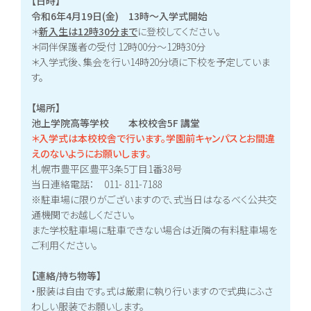
【日時】
令和6年4月19日(金) 13時～入学式開始
＊
新入生は12時30分まで
に登校してください。
＊同伴保護者の受付 12時00分～12時30分
＊入学式後、集会を行い14時20分頃に下校を予定していま
す。
【場所】
池上学院高等学校 本校校舎5F 講堂
＊入学式は本校校舎で行います。学園前キャンパスとお間違
えのないようにお願いします。
札幌市豊平区豊平3条5丁目1番38号
当日連絡電話： 011- 811-7188
※駐車場に限りがございますので、式当日はなるべく公共交
通機関でお越しください。
また学校駐車場に駐車できない場合は近隣の有料駐車場を
ご利用ください。
【連絡/持ち物等】
・服装は自由です。式は厳粛に執り行いますので式典にふさ
わしい服装でお願いします。