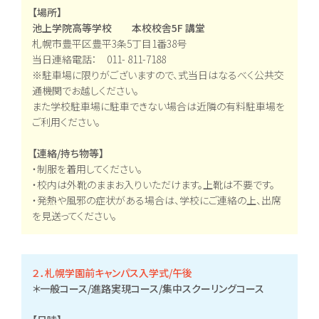
進路実現コース
情報公開
【場所】
集中スクーリングコ
ご寄付のお願い
ース
池上学院高等学校 本校校舎5F 講堂
地域キャンパス
札幌市豊平区豊平3条5丁目1番38号
当日連絡電話： 011- 811-7188
※駐車場に限りがございますので、式当日はなるべく公共交
入学案内
オープンキャンパス
通機関でお越しください。
生徒募集要項
個別相談会
学費納入ほか
随時個別相談
また学校駐車場に駐車できない場合は近隣の有料駐車場を
新入学
ご利用ください。
転入学
編入学
【連絡/持ち物等】
・制服を着用してください。
・校内は外靴のままお入りいただけます。上靴は不要です。
Voice
教員メッセージ
・発熱や風邪の症状がある場合は、学校にご連絡の上、出席
在校生メッセージ
を見送ってください。
２．札幌学園前キャンパス入学式/午後
＊一般コース/進路実現コース/集中スクーリングコース