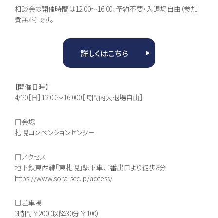
校]
池高とは
相談会の開催時間は12:00～16:00、予約不要・入退場自由（参加
一般コース
あいさつ
進路実現コース
情報公開
費無料）です。
集中スクーリングコ
ご寄付のお願い
ース
地域キャンパス
詳しくはこちら
入学案内
オープンキャンパス
生徒募集要項
個別相談会
学費納入ほか
随時個別相談
【開催日時】
新入学
転入学
4/20［日］12:00～16:000［時間内入退場自由］
編入学
□会場
札幌コンベンションセンター
Voice
教員メッセージ
在校生メッセージ
□アクセス
地下鉄東西線「東札幌」駅下車、1番出口より徒歩8分
https://www.sora-scc.jp/access/
□駐車場
2時間 ￥200（以降30分 ￥100）