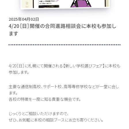
お問い合わせ
2025年04月02日
4/20［日］開催の合同進路相談会に本校も参加し
ます
〒062-0903 北海道札幌市豊平区豊平３条５丁目１-３８
0120-195-315
訪問者別・
4/20［日］に札幌にて開催される【新しい学校選びフェア】に本校も
証明書申請
参加します。
採用情報
主要な通信制高校、サポート校、高等専修学校などが一堂に会し
地域キャンパス
ます。
各校の特徴を一度に知る貴重な機会です。
コンテンツ
じっくりとご相談いただけますので、
ぜひ、お気軽に本校の相談ブースにお立ち寄りください。
本校について
コース紹介
組織・沿革
総合コース [札幌本