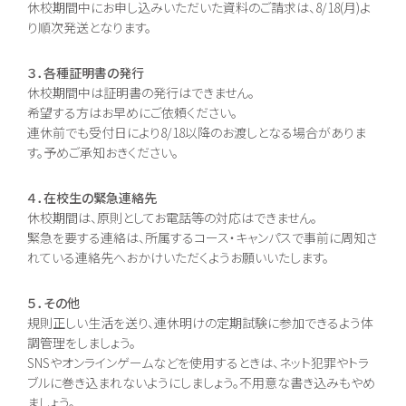
休校期間中にお申し込みいただいた資料のご請求は、8/18(月)よ
進路実現コース
情報公開
集中スクーリングコ
ご寄付のお願い
り順次発送となります。
ース
地域キャンパス
３．各種証明書の発行
休校期間中は証明書の発行はできません。
入学案内
オープンキャンパス
希望する方はお早めにご依頼ください。
生徒募集要項
個別相談会
連休前でも受付日により8/18以降のお渡しとなる場合がありま
学費納入ほか
随時個別相談
新入学
す。予めご承知おきください。
転入学
編入学
４．在校生の緊急連絡先
休校期間は、原則としてお電話等の対応はできません。
Voice
緊急を要する連絡は、所属するコース・キャンパスで事前に周知さ
教員メッセージ
れている連絡先へおかけいただくようお願いいたします。
在校生メッセージ
５．その他
規則正しい生活を送り、連休明けの定期試験に参加できるよう体
調管理をしましょう。
SNSやオンラインゲームなどを使用するときは、ネット犯罪やトラ
ブルに巻き込まれないようにしましょう。不用意な書き込みもやめ
ましょう。