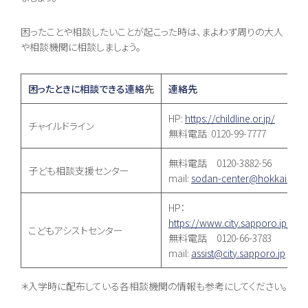
困ったことや相談したいことが起こった時は、まよわず周りの大人
や相談機関に相談しましょう。
困ったときに相談できる連絡
先
連絡先
HP:
https://childline.or.jp/
チャイルドライン
無料電話 0120-99-7777
無料電話 0120-3882-56
子ども相談支援センター
mail:
sodan-center@hokkaido-c.
HP：
https://www.city.sapporo.jp/k
こどもアシストセンター
無料電話 0120-66-3783
mail:
assist@city.sapporo.jp
＊入学時に配布している各相談機関の情報も参考にしてください。