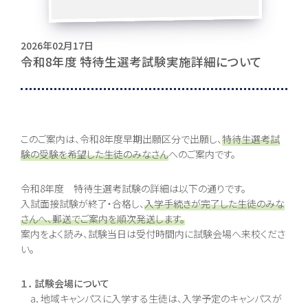
お問い合わせ
2026年02月17日
令和8年度 特待生選考試験実施詳細について
〒062-0903 北海道札幌市豊平区豊平３条５丁目１-３８
0120-195-315
訪問者別・
このご案内は、令和8年度早期出願区分で出願し、
特待生選考試
証明書申請
験の受験を希望した生徒のみなさん
へのご案内です。
採用情報
令和8年度 特待生選考試験の詳細は以下の通りです。
地域キャンパス
入試面接試験が終了・合格し、
入学手続きが完了した生徒のみな
さんへ、郵送でご案内を順次発送します。
コンテンツ
案内をよく読み、試験当日は受付時間内に試験会場へ来校くださ
い。
本校について
コース紹介
１． 試験会場について
組織・沿革
総合コース [札幌本
a．地域キャンパスに入学する生徒は、入学予定のキャンパスが
校]
池高とは
一般コース
あいさつ