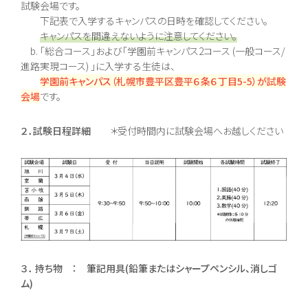
試験会場です。
進路実現コース
情報公開
集中スクーリングコ
下記表で入学するキャンパスの日時を確認してください。
ご寄付のお願い
ース
キャンパスを間違えないように注意してください。
地域キャンパス
b. 「総合コース」および「学園前キャンパス2コース (一般コース/
進路実現コース) 」に入学する生徒は、
学園前キャンパス（札幌市豊平区豊平６条６丁目5-5）が試験
入学案内
オープンキャンパス
生徒募集要項
個別相談会
会場
です。
学費納入ほか
随時個別相談
新入学
転入学
２．試験日程詳細
＊受付時間内に試験会場へお越しください
編入学
Voice
教員メッセージ
在校生メッセージ
３． 持ち物 ： 筆記用具(鉛筆またはシャープペンシル、消しゴ
ム)