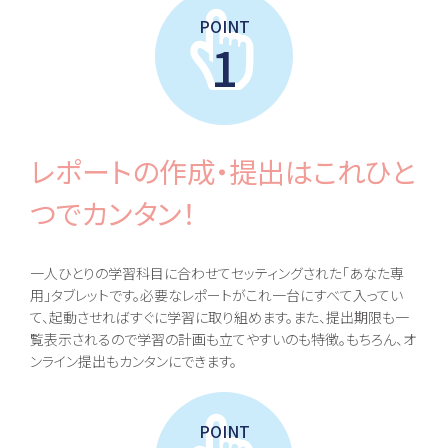
地域キャンパス
POINT
1
コンテンツ
本校について
コース紹介
組織・沿革
総合コース [札幌本
校]
池高とは
レポートの作成・提出
はこれひと
一般コース
あいさつ
進路実現コース
情報公開
集中スクーリングコ
ご寄付のお願い
つでカンタン！
ース
地域キャンパス
一人ひとりの学習科目に合わせてセッティングされた「あなた専
入学案内
オープンキャンパス
用」タブレットです。必要なレポートがこれ一台にすべて入ってい
生徒募集要項
個別相談会
て、起動させればすぐに学習に取り組めます。また、提出期限も一
学費納入ほか
随時個別相談
新入学
覧表示されるので学習の計画も立てやすいのも特徴。もちろん、オ
転入学
ンライン提出もカンタンにできます。
編入学
POINT
Voice
教員メッセージ