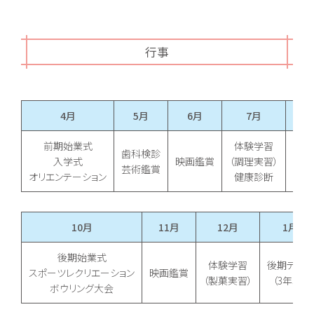
行事
4月
5月
6月
7月
前期始業式
体験学習
歯科検診
入学式
映画鑑賞
（調理実習）
前期
芸術鑑賞
オリエンテーション
健康診断
10月
11月
12月
1月
後期始業式
体験学習
後期テスト
スポーツレクリエーション
映画鑑賞
（製菓実習）
（3年次）
ボウリング大会