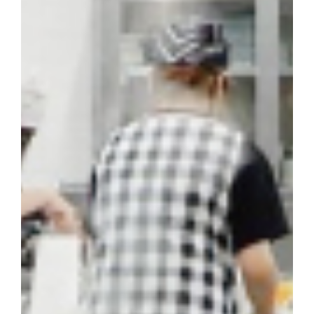
お問い合わせ
〒062-0903 北海道札幌市豊平区豊平３条５丁目１-３８
0120-195-315
訪問者別・
証明書申請
採用情報
地域キャンパス
コンテンツ