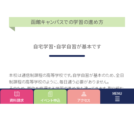
函館キャンパスでの学習の進め方
自宅学習・自学自習が基本です
本校は通信制課程の高等学校です。自学自習が基本のため、全日
制課程の高等学校のように、毎日通う必要がありません。
そのため、単位を修得する学習の進め方も違ってきます。取り組む
内容は以下の通りです。
資料請求
イベント
申込
アクセス
レポート（報告課題）
スクーリング
各科目で決められた枚数の課題に取り組む。
各科目で決められた