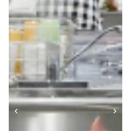
本校について
コース紹介
組織・沿革
総合コース [札幌本
校]
池高とは
一般コース
あいさつ
進路実現コース
情報公開
集中スクーリングコ
ご寄付のお願い
ース
地域キャンパス
入学案内
オープンキャンパス
生徒募集要項
個別相談会
学費納入ほか
随時個別相談
新入学
転入学
編入学
Voice
教員メッセージ
在校生メッセージ