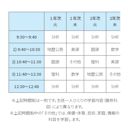
１年次
１年次
2年次
2年次
火
木
火
木
9:30～9:40
SHR
SHR
SHR
SHR
1) 9:40～10:30
地歴公民
英語
国語
数学
2) 10:40～11:30
国語
その他
理科
英語
3) 11:40～12:30
理科
数学
地歴公民
その他
12:30～12:40
SHR
SHR
SHR
SHR
※上記時間割は一例です。生徒一人ひとりの学習内容（履修科
目）により異なります。
※上記時間割中の「その他」では、保健・体育、芸術、家庭、情報の
科目を学習します。