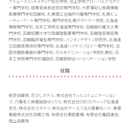
アミューズメントメディア総合学院、池上学院グローバルアカデミ
ー専門学校、経専音楽放送芸術専門学校、大原簿記公務員情報
医療専門学校函館校、札幌商工会議所付属専門学校、札幌ビュ
ーティーアート専門学校、専門学校札幌デザイナー学院、北海道
情報専門学校、日本工学院北海道専門学校、函館歯科衛生士専
門学校、函館短期大学付設調理製菓専門学校、函館理容美容専
門学校、函館臨床福祉専門学校、バンタンデザイン研究所、北海道
立函館高等技術専門学院、北海道ハイテクノロジー専門学校、吉
田学園医療歯科専門学校、代々木アニメーション学院札幌校、日
本工学院専門学校蒲田校、函館医師会リハビリテーション学院
就職
航空自衛隊、花びしホテル、株式会社ウィルコミュニケーション
ズ、介護老人保健施設ゆとりろ、株式会社ENEOSウィング北海道
支社、株式会社カネマツ、株式会社ケーエス北の星観光バス、東亜
電器株式会社函館工場、有限会社黒田重機、有限会社亀田運送、
陸上自衛隊