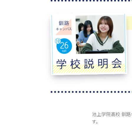
池上学院高校 釧路キ
す。