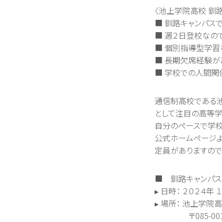
〈池上学院高校 釧
■ 釧路キャンパス
■ 週２日登校なの
■ 個別指導型学習
■ 長期欠席経験が
■ 学校での人間関
通信制高校である
として注目の高等学
自分のペースで学校
公式ホームページよ
定員がありますので
■ 釧路キャンパス
▸ 日時： ２０２４年
▸ 場所： 池上学院
〒085-0015