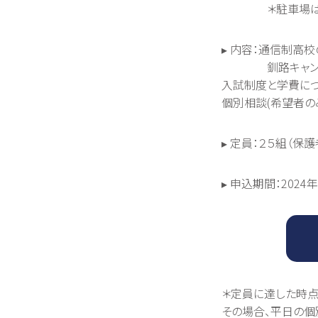
＊駐車場はござい
▸ 内容：通信制高
釧路キャンパ
入試制度と学費に
個別相談(希望者の
▸ 定員：２５組（保
▸ 申込期間：2024年
＊定員に達した時点
その場合、平日の個