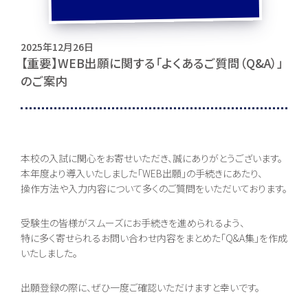
訪問者別・
2025年12月26日
証明書申請
【重要】WEB出願に関する「よくあるご質問（Q&A）」
のご案内
採用情報
地域キャンパス
コンテンツ
本校の入試に関心をお寄せいただき、誠にありがとうございます。
本年度より導入いたしました「WEB出願」の手続きにあたり、
操作方法や入力内容について多くのご質問をいただいております。
本校について
コース紹介
組織・沿革
総合コース [札幌本
校]
池高とは
一般コース
あいさつ
受験生の皆様がスムーズにお手続きを進められるよう、
進路実現コース
情報公開
特に多く寄せられるお問い合わせ内容をまとめた「Q&A集」を作成
集中スクーリングコ
ご寄付のお願い
ース
いたしました。
地域キャンパス
出願登録の際に、ぜひ一度ご確認いただけますと幸いです。
入学案内
オープンキャンパス