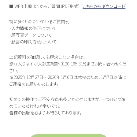
生徒募集要項
個別相談会
■ WEB出願 よくあるご質問（PDF形式）
[こちらからダウンロード]
学費納入ほか
随時個別相談
新入学
転入学
編入学
特に多くいただいているご質問例
・入力情報の修正について
・顔写真データについて
・願書の印刷方法について
Voice
教員メッセージ
在校生メッセージ
上記資料を確認しても解決しない場合は、
恐れ入りますが入試広報部(0120-195-315)までお問い合わせくだ
さい。
※2025年12月27日～2026年1月6日は休校のため、1月7日以降に
ご連絡をお願いいたします。
初めての操作でご不安な点も多いかと存じますが、一つひとつ進
めていただければ幸いです。
皆様の出願を心よりお待ちしております。