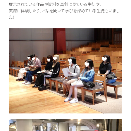
展示されている作品や資料を真剣に見ている生徒や、
採用情報
実際に体験したり、お話を聞いて学びを深めている生徒もいまし
た！
地域キャンパス
コンテンツ
本校について
コース紹介
組織・沿革
総合コース [札幌本
校]
池高とは
一般コース
あいさつ
進路実現コース
情報公開
集中スクーリングコ
ご寄付のお願い
ース
地域キャンパス
入学案内
オープンキャンパス
生徒募集要項
個別相談会
学費納入ほか
随時個別相談
新入学
転入学
編入学