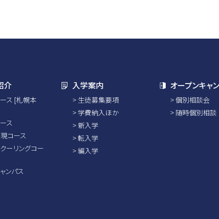
紹介
入学案内
オープンキャ
ース [札幌本
生徒募集要項
個別相談会
学費納入ほか
随時個別相談
ース
新入学
現コース
転入学
クーリングコー
編入学
ャンパス