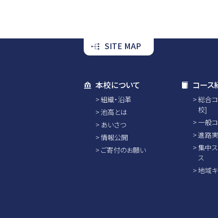
SITE MAP
本校について
コース
組織・沿革
総合コ
校]
池高とは
一般コ
あいさつ
進路実
情報公開
集中ス
ご寄付のお願い
ス
地域キ