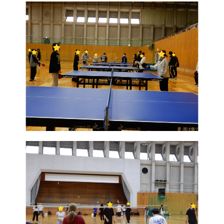
コンテンツ
本校について
コース紹介
組織・沿革
総合コース [札幌本
校]
池高とは
一般コース
あいさつ
進路実現コース
情報公開
集中スクーリングコ
ご寄付のお願い
ース
地域キャンパス
入学案内
オープンキャンパス
生徒募集要項
個別相談会
学費納入ほか
随時個別相談
新入学
転入学
編入学
Voice
教員メッセージ
在校生メッセージ