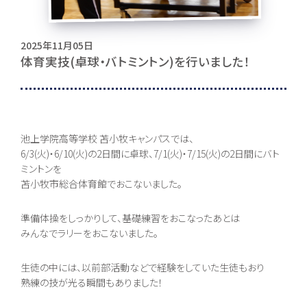
2025年11月05日
体育実技(卓球・バトミントン)を行いました！
お問い合わせ
池上学院高等学校 苫小牧キャンパスでは、
6/3(火)・6/10(火)の2日間に卓球、7/1(火)・7/15(火)の2日間にバト
〒062-0903 北海道札幌市豊平区豊平３条５丁目１-３８
ミントンを
0120-195-315
苫小牧市総合体育館でおこないました。
訪問者別・
準備体操をしっかりして、基礎練習をおこなったあとは
証明書申請
みんなでラリーをおこないました。
採用情報
生徒の中には、以前部活動などで経験をしていた生徒もおり
地域キャンパス
熟練の技が光る瞬間もありました！